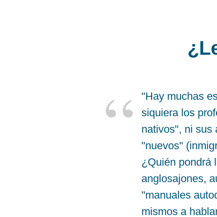
¿Le
“
"Hay muchas escu
siquiera los pro
nativos", ni sus
"nuevos" (inmig
¿Quién pondrá l
anglosajones, a
"manuales autod
mismos a hablar 