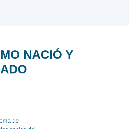
COMO
NACIÓ
Y
LADO
tema de