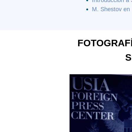
Introducción a
M. Shestov en
FOTOGRAFÍ
S