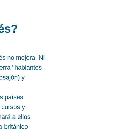
lés?
lés no mejora. Ni
erra "hablantes
osajón) y
es países
 cursos y
ará a ellos
o británico