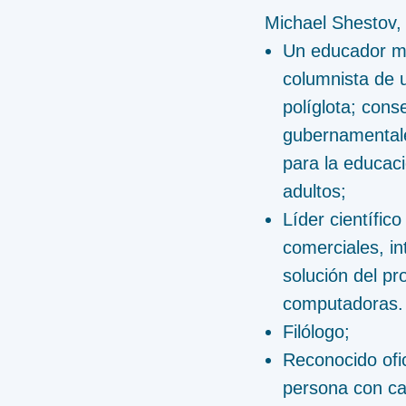
Michael Shestov,
Un educador mu
columnista de 
políglota; con
gubernamentales
para la educaci
adultos;
Líder científic
comerciales, in
solución del pr
computadoras.
Filólogo;
Reconocido ofi
persona con cap