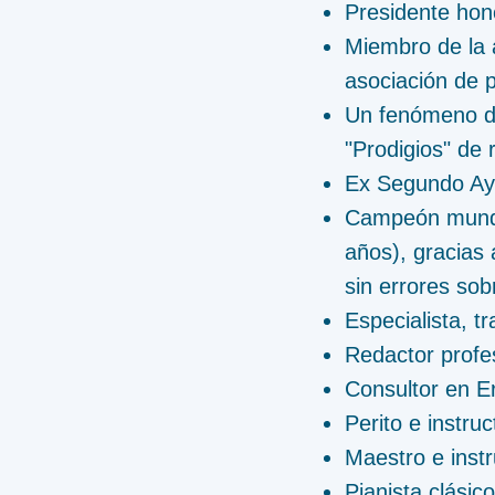
Presidente hono
Miembro de la 
asociación de 
Un fenómeno de 
"Prodigios" de
Ex Segundo Ayu
Campeón mundia
años), gracias
sin errores sob
Especialista, t
Redactor profe
Consultor en E
Perito e instru
Maestro e instr
Pianista clásic